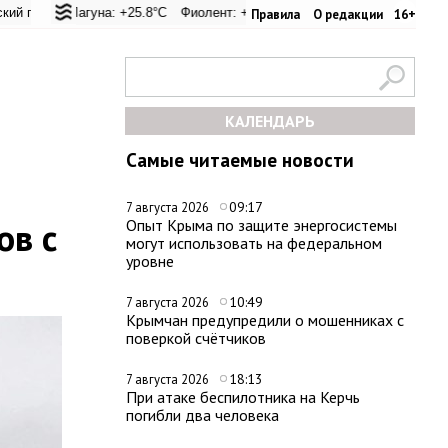
л: +20.6°C
 Лагуна: +25.8°C
Евпатория: +24.4°C
Фиолент: +26.4°C
Керчь: +33.4°C
Казачья бухта: +26.2°C
Никитский сад: +22.9
Херсоне
Правила
О редакции
16+
КАЛЕНДАРЬ
Самые читаемые новости
09:17
7 августа 2026
ов с
Опыт Крыма по защите энергосистемы
могут использовать на федеральном
уровне
10:49
7 августа 2026
Крымчан предупредили о мошенниках с
поверкой счётчиков
18:13
7 августа 2026
При атаке беспилотника на Керчь
погибли два человека