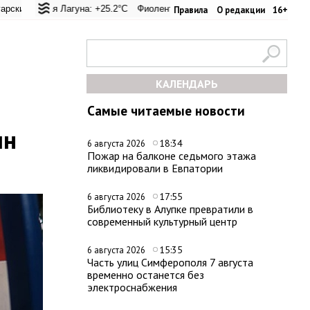
евал: +25.4°C
кая Лагуна: +25.2°C
Евпатория: +31.2°C
Фиолент: +25.4°C
Керчь: +31.1°C
Казачья бухта: +25.4°C
Никитский сад: +2
Херс
Правила
О редакции
16+
КАЛЕНДАРЬ
Самые читаемые новости
лн
18:34
6 августа 2026
Пожар на балконе седьмого этажа
ликвидировали в Евпатории
17:55
6 августа 2026
Библиотеку в Алупке превратили в
современный культурный центр
15:35
6 августа 2026
Часть улиц Симферополя 7 августа
временно останется без
электроснабжения