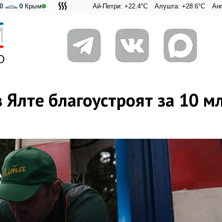
0
0
Крым
Ай-Петри: +22.4°C
Алушта: +28.6°C
Ангарский пер
Адмиральс
 Ялте благоустроят за 10 м