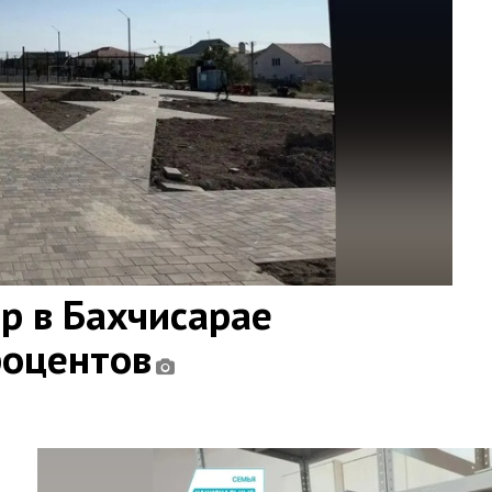
ар в Бахчисарае
роцентов