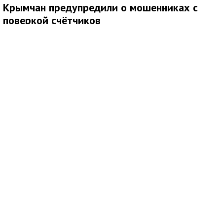
Крымчан предупредили о мошенниках с
поверкой счётчиков
Медиаисточник: Администрация города Симферополя Республики Крым
Жителям напомнили о росте числа мошеннических схем,
связанных с поверкой счётчиков и якобы обязательными
жилищными проверками. Злоумышленники распространяют по
почтовым ящикам листовки, похожие на официальные