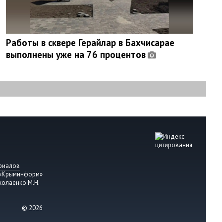
Работы в сквере Герайлар в Бахчисарае
выполнены уже на 76 процентов
риалов
 «Крыминформ»
колаенко М.Н.
© 2026