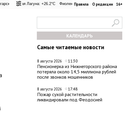
перевал: +23.7°C
ьская Лагуна: +26.2°C
Евпатория: +26°C
Фиолент: +26.4°C
Керчь: +26.8°C
Казачья бухта: +26.2°C
Никитский сад: +
Хе
Правила
О редакции
16+
КАЛЕНДАРЬ
Самые читаемые новости
11:30
8 августа 2026
Пенсионерка из Нижнегорского района
потеряла около 14,5 миллиона рублей
а
после звонков мошенников
17:48
8 августа 2026
Пожар сухой растительности
ликвидировали под Феодосией
й