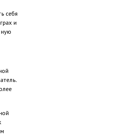
ь себя
грах и
чную
ной
атель.
олее
ной
к
ым