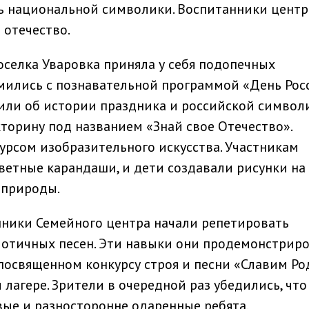
ть национальной символики. Воспитанники центр
 отечество.
оселка Уваровка приняла у себя подопечных
мились с познавательной программой «День Росс
ли об истории праздника и российской символи
торину под названием «Знай свое Отечество».
рсом изобразительного искусства. Участникам
ветные карандаши, и дети создавали рисунки на
 природы.
нники Семейного центра начали репетировать
иотичных песен. Эти навыки они продемонстрир
посвященном конкурсу строя и песни «Славим Ро
 лагере. Зрители в очередной раз убедились, что
ые и разносторонне одаренные ребята.