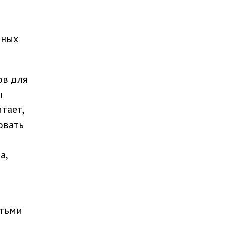
нных
ов для
ы
тает,
овать
а,
етьми