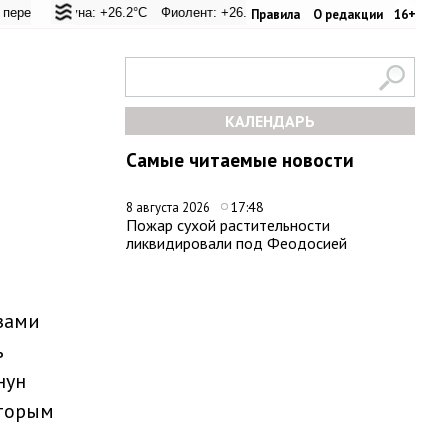
+28.6°C
агуна: +26.2°C
Евпатория: +31.4°C
Фиолент: +26.4°C
Керчь: +29.6°C
Казачья бухта: +26.2°C
Никитский сад: +29.8°C
Херсонес: 
Правила
О редакции
16+
КАЛЕНДАРЬ
Самые читаемые новости
17:48
8 августа 2026
Пожар сухой растительности
ликвидировали под Феодосией
а
зами
ь
нун
оторым