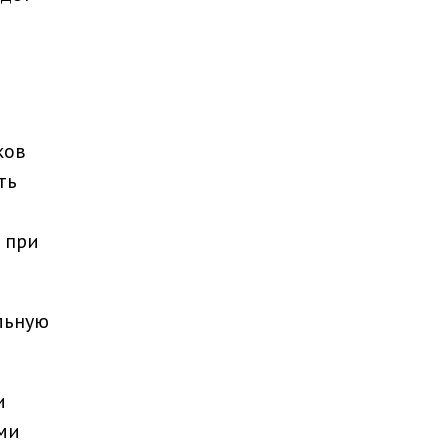
ков
ть
 при
льную
и
ями