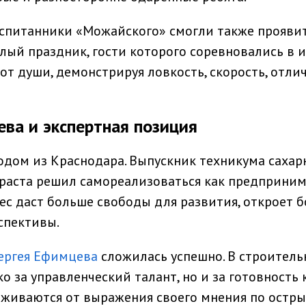
спитанники «Можайского» смогли также проявит
елый праздник, гости которого соревновались в и
 от души, демонстрируя ловкость, скорость, отли
ва и экспертная позиция
одом из Краснодара. Выпускник техникума сахар
раста решил самореализоваться как предприним
ес даст больше свободы для развития, откроет б
спективы.
ергея Ефимцева
сложилась успешно. В строитель
о за управленческий талант, но и за готовность 
рживаются от выражения своего мнения по остр