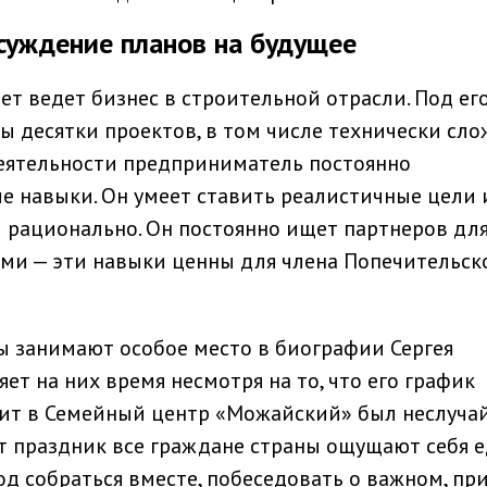
суждение планов на будущее
ет ведет бизнес в строительной отрасли. Под ег
 десятки проектов, в том числе технически сло
еятельности предприниматель постоянно
е навыки. Он умеет ставить реалистичные цели 
ы рационально. Он постоянно ищет партнеров дл
ими — эти навыки ценны для члена Попечительск
 занимают особое место в биографии Сергея
т на них время несмотря на то, что его график
зит в Семейный центр «Можайский» был неслуча
от праздник все граждане страны ощущают себя 
д собраться вместе, побеседовать о важном, пр