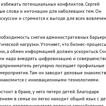
я избежать потенциальных конфликтов. Сергей
ые слова и интонации для наболевших тем. Он
куссии и стремится к выгоде для всех вовлече
необходимость снятия административных барьер
ической нагрузки. Уточняет, что бизнес-процесс
и, а обмен информацией должен ускориться. Счи
ии надо внедрять цифровизацию и совершенств
едприниматель регулярно посещает профильные
мероприятия. Там он заводит деловые знакомств
, знакомится с инновационными технологиями.
тоит в браке, у него пятеро детей. Благодаря
ниям в семье он легко находит общий язык с д
нники предпринимателя дорожат спокойствием