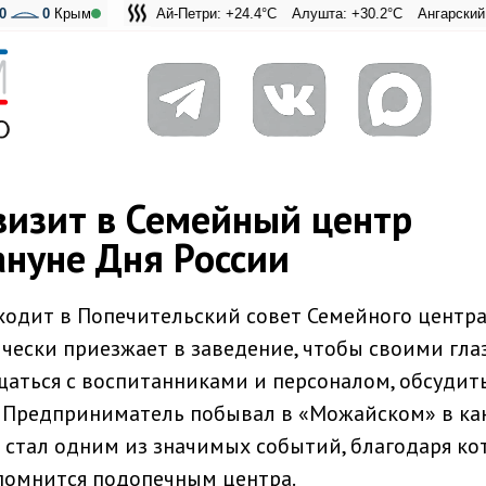
0
0
Крым
Ай-Петри: +24.4°C
Алушта: +30.2°C
Ангарский перевал: 
Адмиральская Л
визит в Семейный центр
нуне Дня России
ходит в Попечительский совет Семейного центр
чески приезжает в заведение, чтобы своими гла
бщаться с воспитанниками и персоналом, обсудит
. Предприниматель побывал в «Можайском» в ка
ит стал одним из значимых событий, благодаря к
помнится подопечным центра.