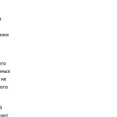
м
-
ении
ого
нных
 не
ого
й
удет