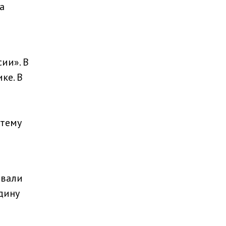
а
ии». В
ке. В
 тему
овали
дину