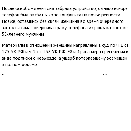
После освобождения она забрала устройство, однако вскоре
телефон был разбит в ходе конфликта на почве ревности.
Позже, оставшись без связи, женщина во время очередного
застолья сама совершила кражу телефона из рюкзака того же
52-летнего мужчины.
Материалы в отношении женщины направлены в суд по ч. 1 ст.
175 УК РФ и ч. 2 ст. 158 УК РФ. Ей избрана мера пресечения в
виде подписки о невыезде, а ущерб потерпевшему возмещён
в полном объёме.
Расследование уголовного дела в отношении её 47-летнего
сожителя также завершено. Он привлекается по ч. 2 ст. 158 УК
РФ за кражу телефона, после которой и началась вся история.
В его отношении также избрана подписка о невыезде.
6 августа 2026
11:29