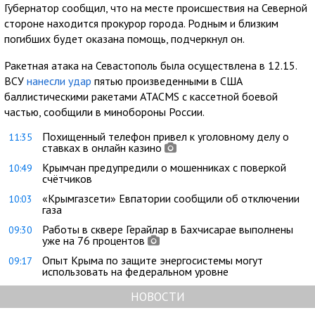
Губернатор сообщил, что на месте происшествия на Северной
стороне находится прокурор города. Родным и близким
погибших будет оказана помощь, подчеркнул он.
Ракетная атака на Севастополь была осуществлена в 12.15.
ВСУ
нанесли удар
пятью произведенными в США
баллистическими ракетами ATACMS с кассетной боевой
частью, сообщили в минобороны России.
Похищенный телефон привел к уголовному делу о
11:35
ставках в онлайн казино
Крымчан предупредили о мошенниках с поверкой
10:49
счётчиков
«Крымгазсети» Евпатории сообщили об отключении
10:03
газа
Работы в сквере Герайлар в Бахчисарае выполнены
09:30
уже на 76 процентов
Опыт Крыма по защите энергосистемы могут
09:17
использовать на федеральном уровне
НОВОСТИ