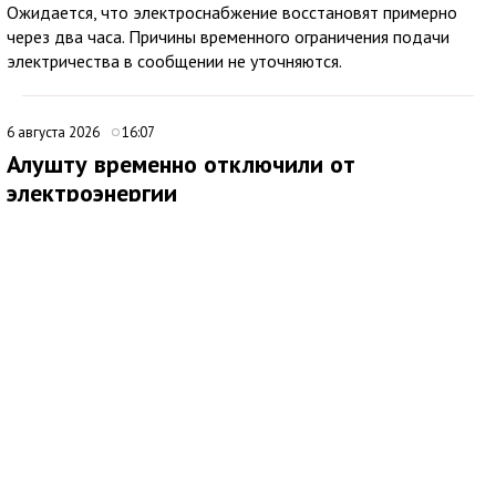
Ожидается, что электроснабжение восстановят примерно
через два часа. Причины временного ограничения подачи
электричества в сообщении не уточняются.
6 августа 2026
16:07
Алушту временно отключили от
электроэнергии
В Алуште временно ограничили подачу электроэнергии на
территории всего муниципалитета. Об этом сообщила глава
администрации города Галина Огнёва.
По ее словам, отключение связано с проведением аварийных
работ. Ожидается, что электроснабжение восстановят
примерно через два часа.
6 августа 2026
10:00
В Детском парке Симферополя проведут