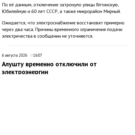
По её данным, отключение затронуло улицы Ялтинскую,
Юбилейную и 60 лет СССР, а также микрорайон Мирный.
Ожидается, что электроснабжение восстановят примерно
через два часа. Причины временного ограничения подачи
электричества в сообщении не уточняются.
6 августа 2026
16:07
Алушту временно отключили от
электроэнергии
В Алуште временно ограничили подачу электроэнергии на
территории всего муниципалитета. Об этом сообщила глава
администрации города Галина Огнёва.
По ее словам, отключение связано с проведением аварийных
работ. Ожидается, что электроснабжение восстановят
примерно через два часа.