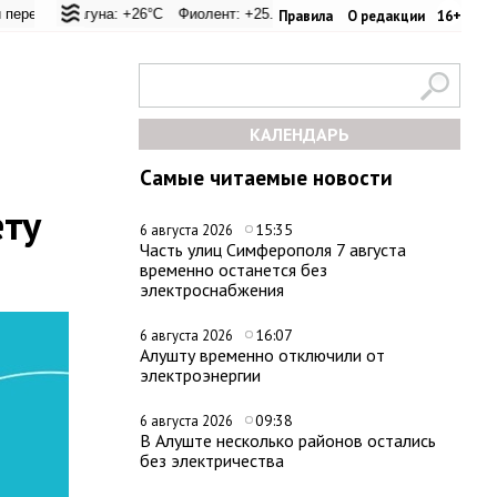
+20.9°C
Лагуна: +26°C
Евпатория: +25.4°C
Фиолент: +25.9°C
Керчь: +30.6°C
Казачья бухта: +25.9°C
Никитский сад: +28.4°C
Херсонес: 
Правила
О редакции
16+
КАЛЕНДАРЬ
Самые читаемые новости
ету
15:35
6 августа 2026
Часть улиц Симферополя 7 августа
временно останется без
электроснабжения
16:07
6 августа 2026
Алушту временно отключили от
электроэнергии
09:38
6 августа 2026
В Алуште несколько районов остались
без электричества