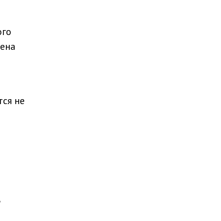
ого
щена
тся не
я