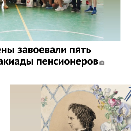
ны завоевали пять
такиады пенсионеров