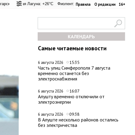
евал: +20.9°C
кая Лагуна: +26°C
Евпатория: +29.2°C
Фиолент: +25.9°C
Керчь: +30.6°C
Казачья бухта: +25.9°C
Никитский сад: +2
Херсон
Правила
О редакции
16+
КАЛЕНДАРЬ
Самые читаемые новости
15:35
6 августа 2026
Часть улиц Симферополя 7 августа
временно останется без
электроснабжения
16:07
6 августа 2026
Алушту временно отключили от
электроэнергии
09:38
6 августа 2026
В Алуште несколько районов остались
без электричества