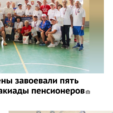
ны завоевали пять
такиады пенсионеров