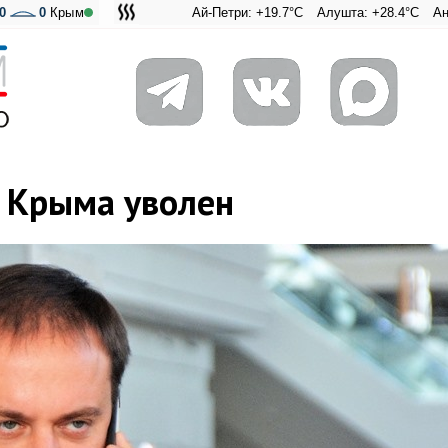
0
0
Крым
Ай-Петри: +19.7°C
Алушта: +28.4°C
Ангарский пер
Адмиральс
 Крыма уволен