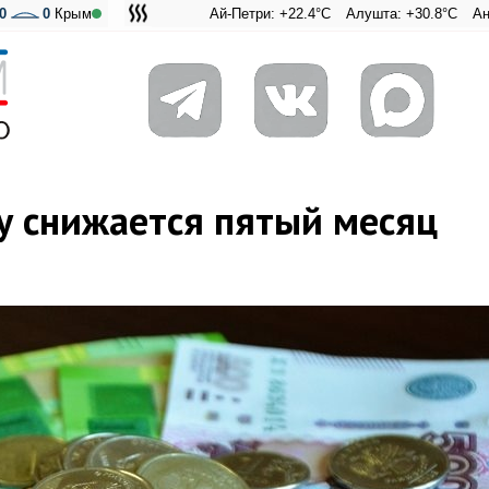
0
0
Крым
Ай-Петри: +22.4°C
Алушта: +30.8°C
Ангарский пер
Адмиральс
 снижается пятый месяц