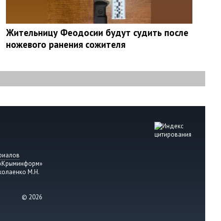
Жительницу Феодосии будут судить после
ножевого ранения сожителя
риалов
 «Крыминформ»
колаенко М.Н.
© 2026