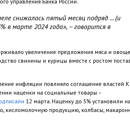
го управления Банка России.
еле снижалась пятый месяц подряд ... (и
3% в марте 2024 года», – говорится в
держивало увеличение предложения мяса и овоще
одство свинины и курицы вместе с ростом поста
дление инфляции повлияло соглашение властей 
ении наценки на социальные товары –
одписали
12 марта. Наценку до 5% установили н
око, кисломолочную продукцию, колбасы, макарон