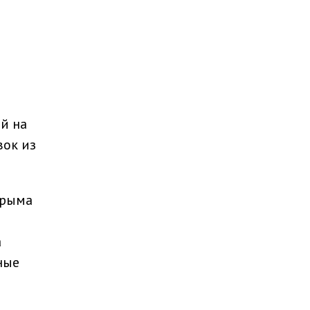
й на
вок из
Крыма
а
ные