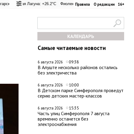
евал: +26.8°C
кая Лагуна: +26.2°C
Евпатория: +32.8°C
Фиолент: +26.1°C
Керчь: +30.6°C
Казачья бухта: +26.1°C
Никитский сад: +2
Херс
Правила
О редакции
16+
КАЛЕНДАРЬ
Самые читаемые новости
09:38
6 августа 2026
В Алуште несколько районов остались
без электричества
10:00
6 августа 2026
В Детском парке Симферополя проведут
серию детских мастер-классов
15:35
6 августа 2026
Часть улиц Симферополя 7 августа
временно останется без
электроснабжения