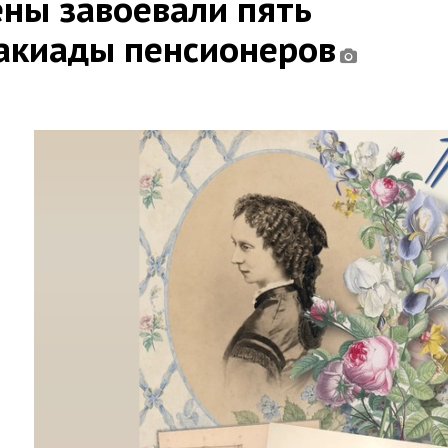
ны завоевали пять
такиады пенсионеров