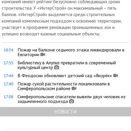
компаний имеют рейтинг безусловно соблюдающих сроки
строительства. У «ИнтерСтрой» он максимальный – пять
баллов. «ИнтерСтрой» выделяется среди строительных
компаний комплексным подходом к освоению территории,
участвует в программе реновации промышленных зон и
успешно возводит важные социальные объекты.
Пожар на балконе седьмого этажа ликвидировали в
18:34
Евпатории
Библиотеку в Алупке превратили в современный
17:55
культурный центр
В Феодосии обновляют детский сад «Якорёк»
17:44
Пожар сухой растительности локализовали в
17:40
Симферопольском районе
Симферопольские спасатели вывели двух человек из
17:08
задымленного подъезда
НОВОСТИ