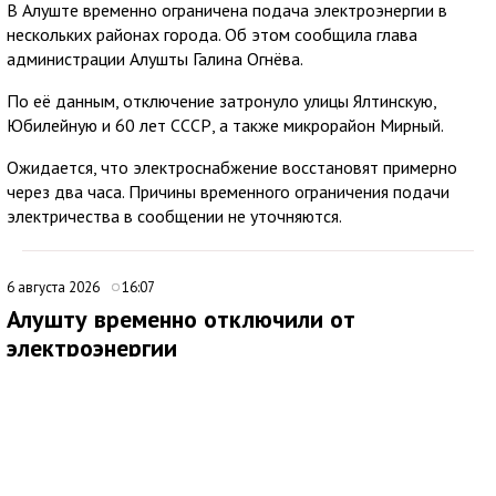
В Алуште временно ограничена подача электроэнергии в
нескольких районах города. Об этом сообщила глава
администрации Алушты Галина Огнёва.
По её данным, отключение затронуло улицы Ялтинскую,
Юбилейную и 60 лет СССР, а также микрорайон Мирный.
Ожидается, что электроснабжение восстановят примерно
через два часа. Причины временного ограничения подачи
электричества в сообщении не уточняются.
6 августа 2026
16:07
Алушту временно отключили от
электроэнергии
В Алуште временно ограничили подачу электроэнергии на
территории всего муниципалитета. Об этом сообщила глава
администрации города Галина Огнёва.
По ее словам, отключение связано с проведением аварийных