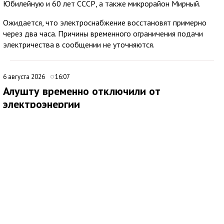
Юбилейную и 60 лет СССР, а также микрорайон Мирный.
Ожидается, что электроснабжение восстановят примерно
через два часа. Причины временного ограничения подачи
электричества в сообщении не уточняются.
6 августа 2026
16:07
Алушту временно отключили от
электроэнергии
В Алуште временно ограничили подачу электроэнергии на
территории всего муниципалитета. Об этом сообщила глава
администрации города Галина Огнёва.
По ее словам, отключение связано с проведением аварийных
работ. Ожидается, что электроснабжение восстановят
примерно через два часа.
6 августа 2026
10:00