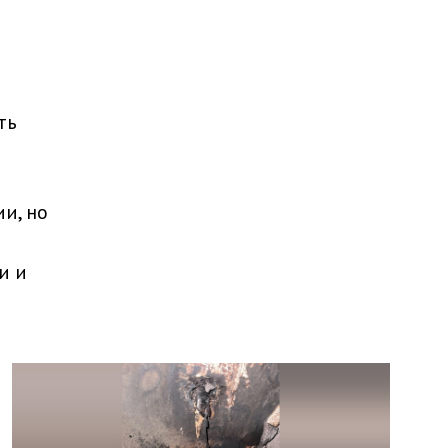
ть
и, но
и и