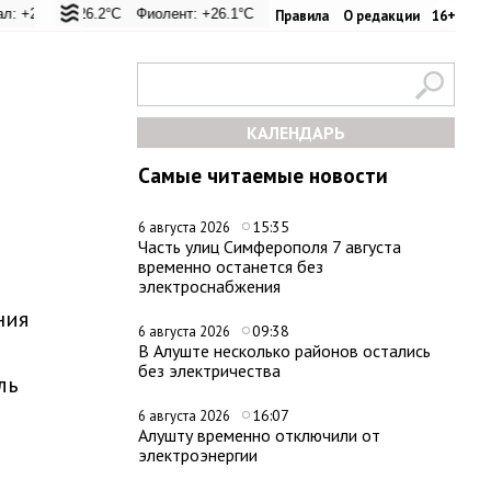
C
 +26.2°C
Евпатория: +29.2°C
Фиолент: +26.1°C
Керчь: +30.6°C
Казачья бухта: +26.1°C
Никитский сад: +28.8°C
Херсонес: +26.2
Симфе
Правила
О редакции
16+
КАЛЕНДАРЬ
Самые читаемые новости
15:35
6 августа 2026
Часть улиц Симферополя 7 августа
временно останется без
электроснабжения
ния
09:38
6 августа 2026
В Алуште несколько районов остались
без электричества
ль
16:07
6 августа 2026
Алушту временно отключили от
электроэнергии