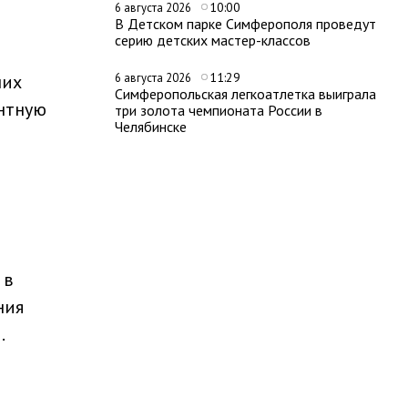
10:00
6 августа 2026
В Детском парке Симферополя проведут
серию детских мастер-классов
11:29
них
6 августа 2026
Симферопольская легкоатлетка выиграла
антную
три золота чемпионата России в
Челябинске
 в
ния
.