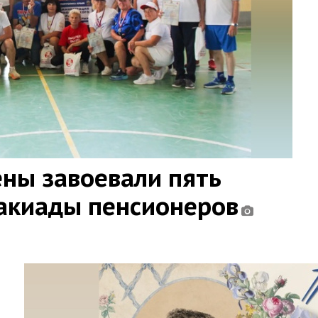
ны завоевали пять
такиады пенсионеров