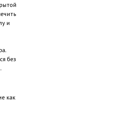
крытой
печить
лу и
а.
ся без
.
ие как