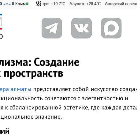
0
Ай-Петри: +19.7°C
0
Крым
Алушта: +28.4°C
Ангарский перевал: +20.9°
Адмиральская Лагуна:
лизма: Создание
 пространств
ера алматы
представляет собой искусство созда
нкциональность сочетаются с элегантностью и
я к сбалансированной эстетике, где каждая дета
кциональное значение.
ний