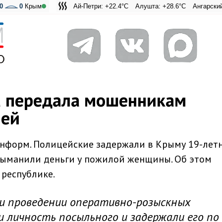
0
0
Крым
Ай-Петри: +22.4°C
Алушта: +28.6°C
Ангарский перевал
Адмиральская
а передала мошенникам
лей
информ. Полицейские задержали в Крыму 19-лет
выманили деньги у пожилой женщины. Об этом
республике.
и проведении оперативно-розыскных
 личность посыльного и задержали его по