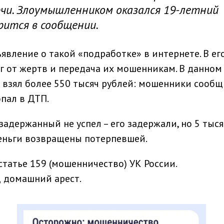
чи. Злоумышленником оказался 19-летний
орится в сообщении.
ъявление о такой «подработке» в интернете. В ег
г от жертв и передача их мошенникам. В данном
н взял более 550 тысяч рублей: мошенники сооб
опал в ДТП.
адержанный не успел – его задержали, но 5 тыся
Деньги возвращены потерпевшей.
статье 159 (мошенничество) УК России.
 домашний арест.