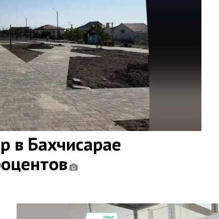
ар в Бахчисарае
роцентов