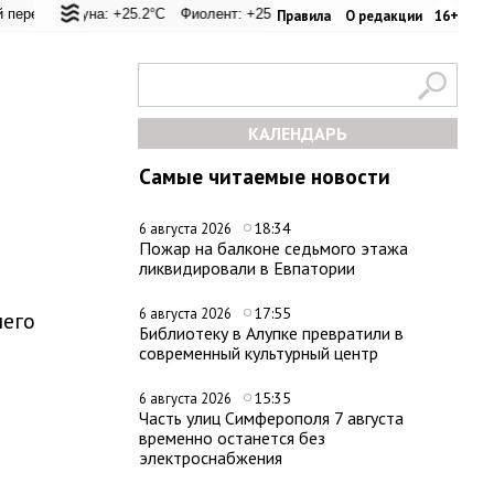
: +25.4°C
 Лагуна: +25.2°C
Евпатория: +31.2°C
Фиолент: +25.4°C
Керчь: +31.1°C
Казачья бухта: +25.4°C
Никитский сад: +29°C
Херсонес
Правила
О редакции
16+
КАЛЕНДАРЬ
Самые читаемые новости
18:34
6 августа 2026
Пожар на балконе седьмого этажа
ликвидировали в Евпатории
17:55
6 августа 2026
него
Библиотеку в Алупке превратили в
современный культурный центр
15:35
6 августа 2026
Часть улиц Симферополя 7 августа
временно останется без
электроснабжения