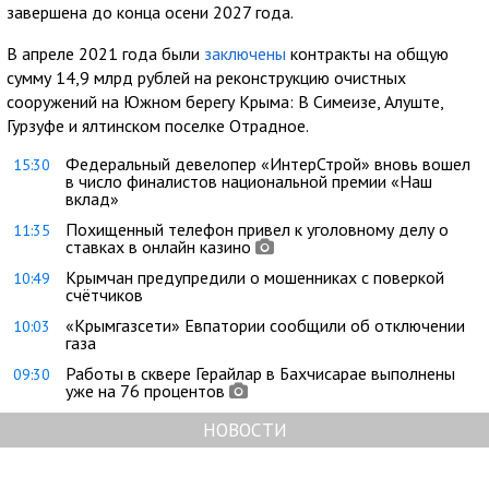
завершена до конца осени 2027 года.
В апреле 2021 года были
заключены
контракты на общую
сумму 14,9 млрд рублей на реконструкцию очистных
сооружений на Южном берегу Крыма: В Симеизе, Алуште,
Гурзуфе и ялтинском поселке Отрадное.
Федеральный девелопер «ИнтерСтрой» вновь вошел
15:30
в число финалистов национальной премии «Наш
вклад»
Похищенный телефон привел к уголовному делу о
11:35
ставках в онлайн казино
Крымчан предупредили о мошенниках с поверкой
10:49
счётчиков
«Крымгазсети» Евпатории сообщили об отключении
10:03
газа
Работы в сквере Герайлар в Бахчисарае выполнены
09:30
уже на 76 процентов
НОВОСТИ