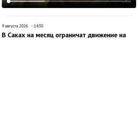
9 августа 2026
14:30
В Саках на месяц ограничат движение на
улице Санаторной
В Саках с 10 августа начнут действовать временные
ограничения для транспорта на улице Санаторной. Как
сообщила глава городской администрации Юлия Предыбайло,
меры связаны со строительными работами по устройству
ливневой канализации.
Проезд автомобилей закроют с 08:00 10 августа до 00:00 20
сентября на участке улицы Санаторной от улицы Лобозова до
Михайловского шоссе. Кроме того, до 10 сентября на улице
Лобозова ограничат движение и парковку машин, за
исключением пассажирского и специального транспорта. Это
связано с ремонтом указанного участка.