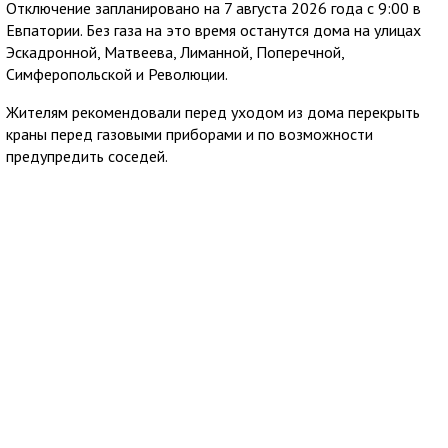
Отключение запланировано на 7 августа 2026 года с 9:00 в
Евпатории. Без газа на это время останутся дома на улицах
Эскадронной, Матвеева, Лиманной, Поперечной,
Симферопольской и Революции.
Жителям рекомендовали перед уходом из дома перекрыть
краны перед газовыми приборами и по возможности
предупредить соседей.
Восстановить подачу газа планируют 7 августа 2026 года с
13:00. Для этого специалисты предприятия проведут
пусконаладочные работы, поэтому горожанам потребуется
обеспечить доступ в помещения сотрудникам газовой
службы.
7 августа 2026
11:35
Похищенный телефон привел к уголовному
делу о ставках в онлайн казино