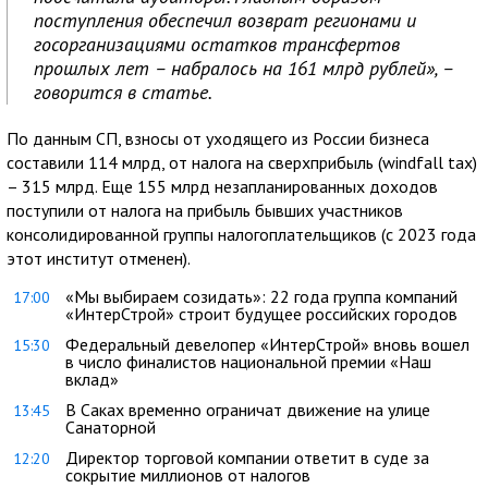
поступления обеспечил возврат регионами и
госорганизациями остатков трансфертов
прошлых лет – набралось на 161 млрд рублей», –
говорится в статье.
По данным СП, взносы от уходящего из России бизнеса
составили 114 млрд, от налога на сверхприбыль (windfall tax)
– 315 млрд. Еще 155 млрд незапланированных доходов
поступили от налога на прибыль бывших участников
консолидированной группы налогоплательщиков (с 2023 года
этот институт отменен).
«Мы выбираем созидать»: 22 года группа компаний
17:00
«ИнтерСтрой» строит будущее российских городов
Федеральный девелопер «ИнтерСтрой» вновь вошел
15:30
в число финалистов национальной премии «Наш
вклад»
В Саках временно ограничат движение на улице
13:45
Санаторной
Директор торговой компании ответит в суде за
12:20
сокрытие миллионов от налогов