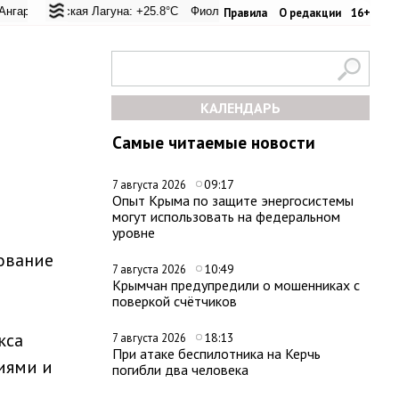
 перевал: +20.6°C
льская Лагуна: +25.8°C
Евпатория: +24.4°C
Фиолент: +26.4°C
Керчь: +33.4°C
Казачья бухта: +26.2°C
Никитский сад
Х
Правила
О редакции
16+
КАЛЕНДАРЬ
Самые читаемые новости
09:17
7 августа 2026
Опыт Крыма по защите энергосистемы
могут использовать на федеральном
уровне
рование
10:49
7 августа 2026
Крымчан предупредили о мошенниках с
поверкой счётчиков
кса
18:13
7 августа 2026
При атаке беспилотника на Керчь
иями и
погибли два человека