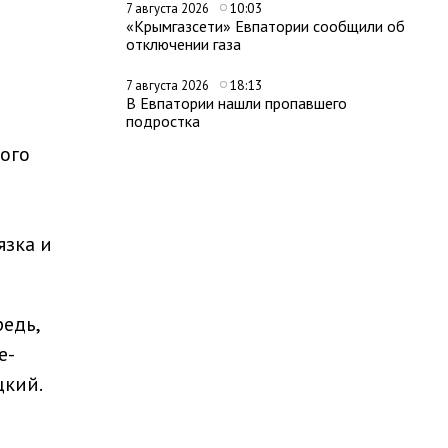
10:03
7 августа 2026
«Крымгазсети» Евпатории сообщили об
отключении газа
18:13
7 августа 2026
В Евпатории нашли пропавшего
подростка
ого
язка и
редь,
е-
цкий.