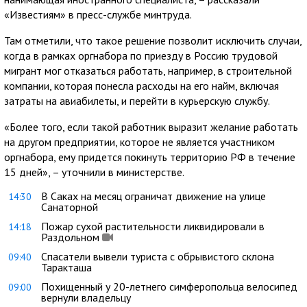
«Известиям» в пресс-службе минтруда.
Там отметили, что такое решение позволит исключить случаи,
когда в рамках оргнабора по приезду в Россию трудовой
мигрант мог отказаться работать, например, в строительной
компании, которая понесла расходы на его найм, включая
затраты на авиабилеты, и перейти в курьерскую службу.
«Более того, если такой работник выразит желание работать
на другом предприятии, которое не является участником
оргнабора, ему придется покинуть территорию РФ в течение
15 дней», – уточнили в министерстве.
В Саках на месяц ограничат движение на улице
14:30
Санаторной
Пожар сухой растительности ликвидировали в
14:18
Раздольном
Спасатели вывели туриста с обрывистого склона
09:40
Таракташа
Похищенный у 20-летнего симферопольца велосипед
09:00
вернули владельцу