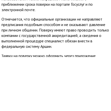
приближении срока поверки на портале Госуслуг и по
электронной почте.
Отмечается, что официальные организации не направляют
предписания подобным способом и не оказывают давление
при личном общении. Поверку имеют право проводить только
компании с государственной аккредитацией, а сведения о
выполненной процедуре специалист обязан внести в
федеральную систему Аршин.
Заявку на поверку можно оформить через приложение
Госуслуги Дом. Сервис позволяет заранее узнать стоимость
услуги и направить обращение в аккредитованную
организацию из официального реестра Росаккредитации,
после чего пользователю остаётся согласовать удобное
время визита специалиста.
7 августа 2026
10:03
Крымгазсети Евпатории сообщили об