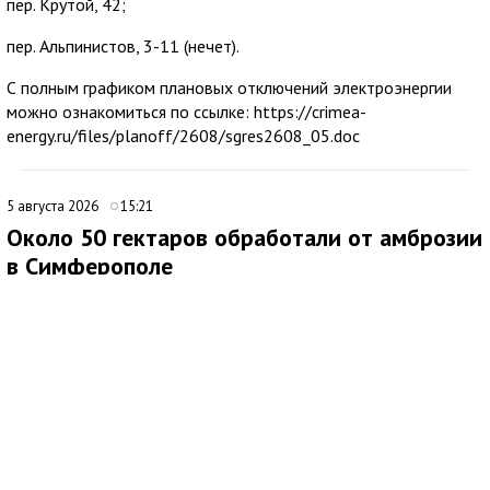
пер. Крутой, 42;
пер. Альпинистов, 3-11 (нечет).
С полным графиком плановых отключений электроэнергии
можно ознакомиться по ссылке: https://crimea-
energy.ru/files/planoff/2608/sgres2608_05.doc
5 августа 2026
15:21
Около 50 гектаров обработали от амброзии
в Симферополе
В Симферополе продолжаются работы по ликвидации очагов
произрастания амброзии. Подрядная организация ежедневно
направляет на эти мероприятия 20 специалистов.
Покос проводят на центральных и магистральных улицах, в
общественных пространствах, а также на набережных реки
Салгир. Кампания стартовала в апреле и, как планируется,
продлится до октября.