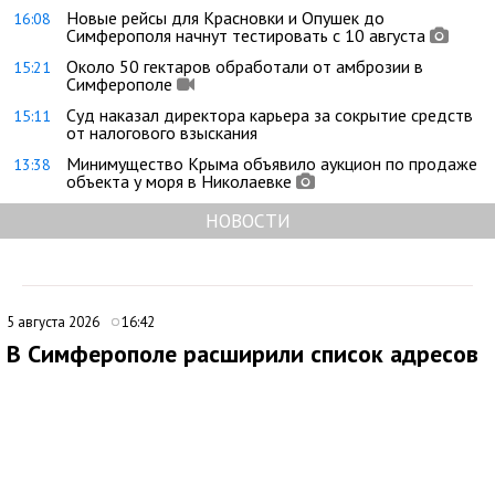
Новые рейсы для Красновки и Опушек до
16:08
Симферополя начнут тестировать с 10 августа
Около 50 гектаров обработали от амброзии в
15:21
Симферополе
Суд наказал директора карьера за сокрытие средств
15:11
от налогового взыскания
Минимущество Крыма объявило аукцион по продаже
13:38
объекта у моря в Николаевке
НОВОСТИ
5 августа 2026
16:42
В Симферополе расширили список адресов
для планового отключения электроэнергии
6 августа
В Симферополе внесли дополнения в график плановых
отключений электроэнергии. По обновленным данным, 6