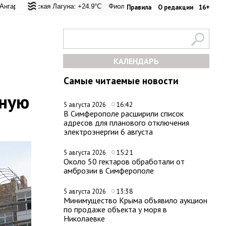
еревал: +22.8°C
ьская Лагуна: +24.9°C
Евпатория: +24.5°C
Фиолент: +25.6°C
Керчь: +28°C
Казачья бухта: +25.4°C
Никитский сад: +2
Хер
Правила
О редакции
16+
КАЛЕНДАРЬ
Самые читаемые новости
тную
16:42
5 августа 2026
В Симферополе расширили список
адресов для планового отключения
электроэнергии 6 августа
15:21
5 августа 2026
Около 50 гектаров обработали от
амброзии в Симферополе
13:38
5 августа 2026
Минимущество Крыма объявило аукцион
по продаже объекта у моря в
Николаевке