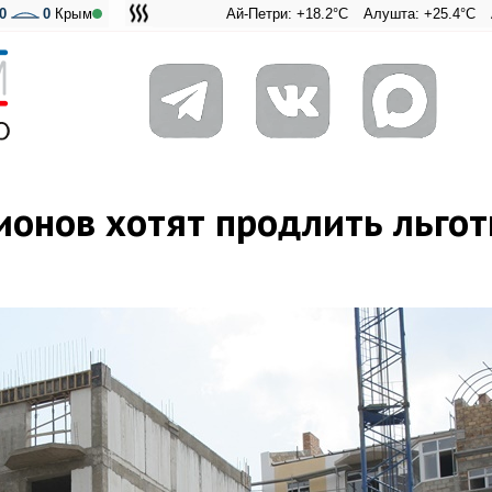
0
0
Крым
Ай-Петри: +18.2°C
Алушта: +25.4°C
Ангарский п
Адмирал
гионов хотят продлить льго