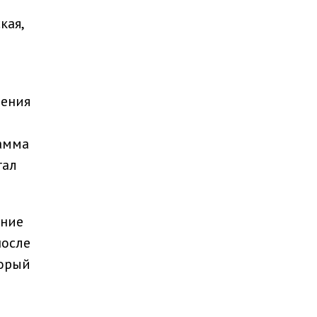
кая,
ления
рамма
гал
ение
после
торый