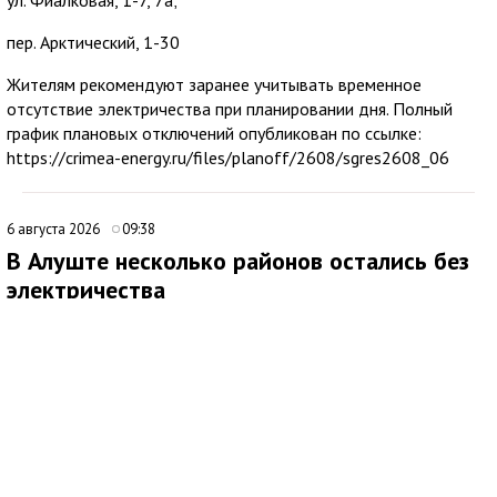
пер. Арктический, 1-30
Жителям рекомендуют заранее учитывать временное
отсутствие электричества при планировании дня. Полный
график плановых отключений опубликован по ссылке:
https://crimea-energy.ru/files/planoff/2608/sgres2608_06
6 августа 2026
09:38
В Алуште несколько районов остались без
электричества
В Алуште временно ограничена подача электроэнергии в
нескольких районах города. Об этом сообщила глава
администрации Алушты Галина Огнёва.
По её данным, отключение затронуло улицы Ялтинскую,
Юбилейную и 60 лет СССР, а также микрорайон Мирный.
Ожидается, что электроснабжение восстановят примерно