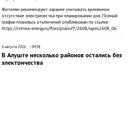
Жителям рекомендуют заранее учитывать временное
отсутствие электричества при планировании дня. Полный
график плановых отключений опубликован по ссылке:
https://crimea-energy.ru/files/planoff/2608/sgres2608_06
6 августа 2026
09:38
В Алуште несколько районов остались без
электричества
В Алуште временно ограничена подача электроэнергии в
нескольких районах города. Об этом сообщила глава
администрации Алушты Галина Огнёва.
По её данным, отключение затронуло улицы Ялтинскую,
Юбилейную и 60 лет СССР, а также микрорайон Мирный.
Ожидается, что электроснабжение восстановят примерно
через два часа. Причины временного ограничения подачи
электричества в сообщении не уточняются.