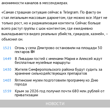
анонимности каналов в мессенджерах.
«Самая страшная ситуация сейчас в Telegram. По факту он
стал легальным массовым даркнетом, где можно все. Идет не
только рост, но и радикализация контента. Сейчас больше
всего растут группы с шок-контентом, где ежедневно
выкладываются видео реальных убийств, суицидов, казней», –
объяснил он.
Огонь у села Дмитрово остановили на площади 50
15:21
гектаров
В Ливадии гостей с именами Мария и Алексей ждут
14:49
бесплатные музейные маршруты
Жителя Симферопольского района будут судить за
14:30
хранение сильнодействующих препаратов
Ялтинские музеи подготовили программу ко Дню
14:03
города
Крым за 2026 год получил почти 680 млн. рублей от
13:59
приватизации
НОВОСТИ