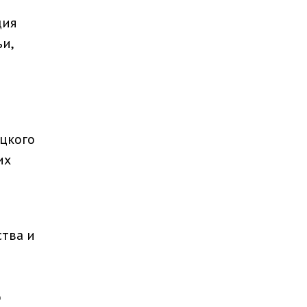
ция
и,
ыцкого
их
ства и
о