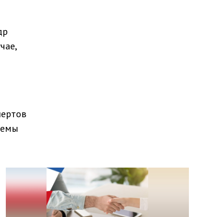
др
чае,
пертов
темы