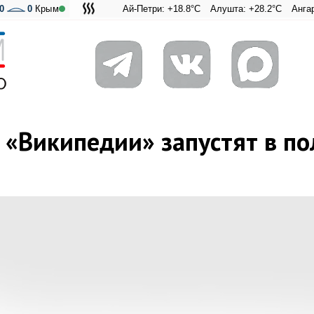
0
0
Крым
Ай-Петри: +18.8°C
Алушта: +28.2°C
Ангарский пере
Адмиральск
 «Википедии» запустят в п