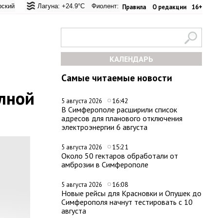
вал: +20.8°C
ая Лагуна: +24.9°C
Евпатория: +22.1°C
Фиолент: +25.6°C
Керчь: +28°C
Казачья бухта: +25.4°C
Никитский сад: +26°C
Херсо
Правила
О редакции
16+
КАЛЕНДАРЬ
Самые читаемые новости
олной
16:42
5 августа 2026
В Симферополе расширили список
адресов для планового отключения
электроэнергии 6 августа
15:21
5 августа 2026
Около 50 гектаров обработали от
амброзии в Симферополе
16:08
5 августа 2026
Новые рейсы для Красновки и Опушек до
Симферополя начнут тестировать с 10
августа