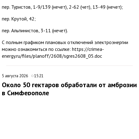
пер. Туристов, 1-9/139 (нечет), 2-62 (чет), 13-49 (нечет);
пер. Крутой, 42;
пер. Альпинистов, 3-11 (нечет).
С полным графиком плановых отключений электроэнергии
можно ознакомиться по ссылке: https://crimea-
energy.ru/files/planoff/2608/sgres2608_05.doc
5 августа 2026
15:21
Около 50 гектаров обработали от амброзии
в Симферополе
В Симферополе продолжаются работы по ликвидации очагов
произрастания амброзии. Подрядная организация ежедневно
направляет на эти мероприятия 20 специалистов.
Покос проводят на центральных и магистральных улицах, в
общественных пространствах, а также на набережных реки