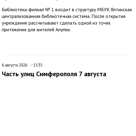
Библиотека-филиал № 1 входит в структуру МБУК Ялтинская
централизованная библиотечная система. После открытия
учреждение рассчитывают сделать одной из точек
притяжения для жителей Алупки.
6 августа 2026
15:35
Часть улиц Симферополя 7 августа
временно останется без электроснабжения
В Симферополе внесли дополнения в график плановых
отключений электроэнергии. По обновленным данным, 7
августа 2026 года электроснабжение будет временно
приостановлено с 8:00 до 17:00 на улицах:
ул. Крылова, 131а, 133;