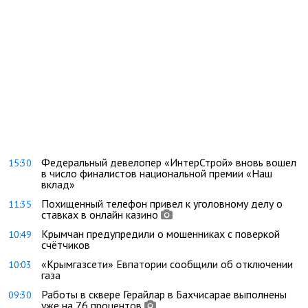
Федеральный девелопер «ИнтерСтрой» вновь вошел
15:30
в число финалистов национальной премии «Наш
вклад»
Похищенный телефон привел к уголовному делу о
11:35
ставках в онлайн казино
Крымчан предупредили о мошенниках с поверкой
10:49
счётчиков
«Крымгазсети» Евпатории сообщили об отключении
10:03
газа
Работы в сквере Герайлар в Бахчисарае выполнены
09:30
уже на 76 процентов