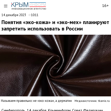
16+
14 декабря 2023
10:11
Понятия «эко-кожа» и «эко-мех» планируют
запретить использовать в России
Называем правильно: не «эко-кожа», а дерматин
Медиаисточник: tkanix.ru
Симферополь, 14 декабря. Крыминформ. Совет Федерации