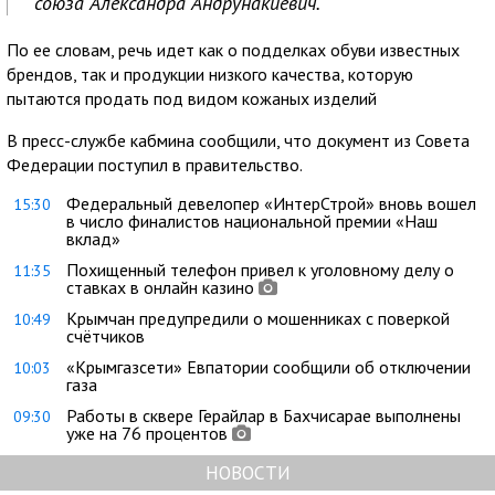
союза Александра Андрунакиевич.
По ее словам, речь идет как о подделках обуви известных
брендов, так и продукции низкого качества, которую
пытаются продать под видом кожаных изделий
В пресс-службе кабмина сообщили, что документ из Совета
Федерации поступил в правительство.
Федеральный девелопер «ИнтерСтрой» вновь вошел
15:30
в число финалистов национальной премии «Наш
вклад»
Похищенный телефон привел к уголовному делу о
11:35
ставках в онлайн казино
Крымчан предупредили о мошенниках с поверкой
10:49
счётчиков
«Крымгазсети» Евпатории сообщили об отключении
10:03
газа
Работы в сквере Герайлар в Бахчисарае выполнены
09:30
уже на 76 процентов
НОВОСТИ