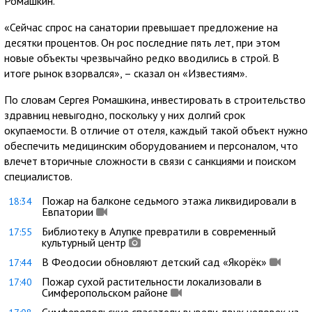
Ромашкин.
«Сейчас спрос на санатории превышает предложение на
десятки процентов. Он рос последние пять лет, при этом
новые объекты чрезвычайно редко вводились в строй. В
итоге рынок взорвался», – сказал он «Известиям».
По словам Сергея Ромашкина, инвестировать в строительство
здравниц невыгодно, поскольку у них долгий срок
окупаемости. В отличие от отеля, каждый такой объект нужно
обеспечить медицинским оборудованием и персоналом, что
влечет вторичные сложности в связи с санкциями и поиском
специалистов.
Пожар на балконе седьмого этажа ликвидировали в
18:34
Евпатории
Библиотеку в Алупке превратили в современный
17:55
культурный центр
В Феодосии обновляют детский сад «Якорёк»
17:44
Пожар сухой растительности локализовали в
17:40
Симферопольском районе
Симферопольские спасатели вывели двух человек из