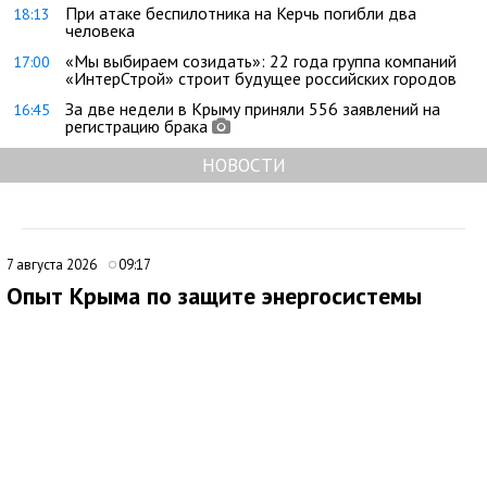
При атаке беспилотника на Керчь погибли два
18:13
человека
«Мы выбираем созидать»: 22 года группа компаний
17:00
«ИнтерСтрой» строит будущее российских городов
За две недели в Крыму приняли 556 заявлений на
16:45
регистрацию брака
НОВОСТИ
7 августа 2026
09:17
Опыт Крыма по защите энергосистемы
могут использовать на федеральном уровне
Опыт Крыма в вопросах энергетической устойчивости может
лечь в основу новых мер поддержки граждан и бизнеса на
федеральном уровне. Об этом заявил советник главы
республики, политолог Денис Батурин, комментируя ситуацию
с электроснабжением на полуострове.