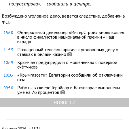
полуострова», – сообщили в центре.
Возбуждено уголовное дело, ведется следствие, добавили в
ФСБ.
Федеральный девелопер «ИнтерСтрой» вновь вошел
15:30
в число финалистов национальной премии «Наш
вклад»
Похищенный телефон привел к уголовному делу о
11:35
ставках в онлайн казино
Крымчан предупредили о мошенниках с поверкой
10:49
счётчиков
«Крымгазсети» Евпатории сообщили об отключении
10:03
газа
Работы в сквере Герайлар в Бахчисарае выполнены
09:30
уже на 76 процентов
НОВОСТИ
6 августа 2026
18:34