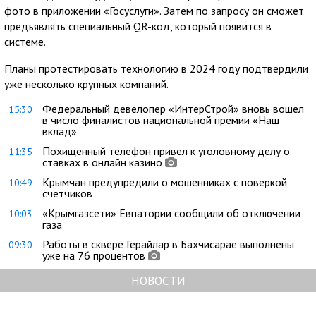
фото в приложении «Госуслуги». Затем по запросу он сможет
предъявлять специальный QR-код, который появится в
системе.
Планы протестировать технологию в 2024 году подтвердили
уже несколько крупных компаний.
Федеральный девелопер «ИнтерСтрой» вновь вошел
15:30
в число финалистов национальной премии «Наш
вклад»
Похищенный телефон привел к уголовному делу о
11:35
ставках в онлайн казино
Крымчан предупредили о мошенниках с поверкой
10:49
счётчиков
«Крымгазсети» Евпатории сообщили об отключении
10:03
газа
Работы в сквере Герайлар в Бахчисарае выполнены
09:30
уже на 76 процентов
НОВОСТИ