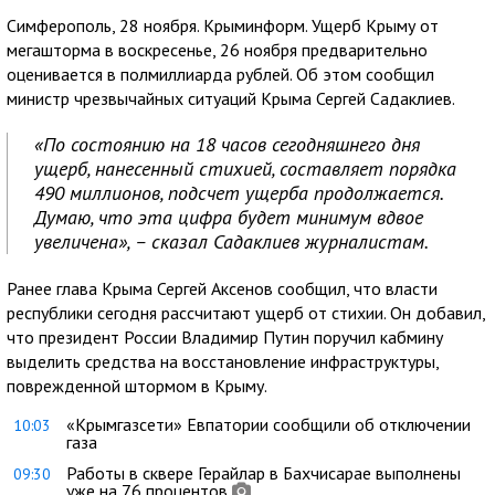
Симферополь, 28 ноября. Крыминформ. Ущерб Крыму от
мегашторма в воскресенье, 26 ноября предварительно
оценивается в полмиллиарда рублей. Об этом сообщил
министр чрезвычайных ситуаций Крыма Сергей Садаклиев.
«По состоянию на 18 часов сегодняшнего дня
ущерб, нанесенный стихией, составляет порядка
490 миллионов, подсчет ущерба продолжается.
Думаю, что эта цифра будет минимум вдвое
увеличена», – сказал Садаклиев журналистам.
Ранее глава Крыма Сергей Аксенов сообщил, что власти
республики сегодня рассчитают ущерб от стихии. Он добавил,
что президент России Владимир Путин поручил кабмину
выделить средства на восстановление инфраструктуры,
поврежденной штормом в Крыму.
«Крымгазсети» Евпатории сообщили об отключении
10:03
газа
Работы в сквере Герайлар в Бахчисарае выполнены
09:30
уже на 76 процентов