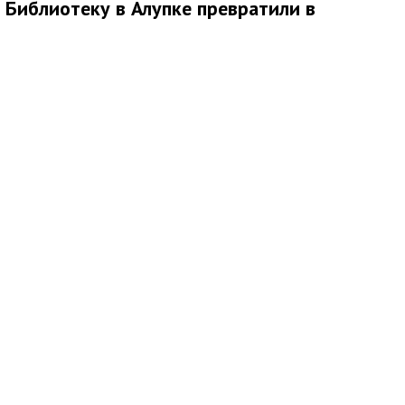
Библиотеку в Алупке превратили в
современный культурный центр
Медиаисточник: Администрация города Ялта Республики Крым
В Алупке подходит к завершению ремонт библиотеки-
филиала № 1. Открытие учреждения планируется в конце
сентября, после чего оно начнет работать в новом статусе
культурно-просветительского центра.