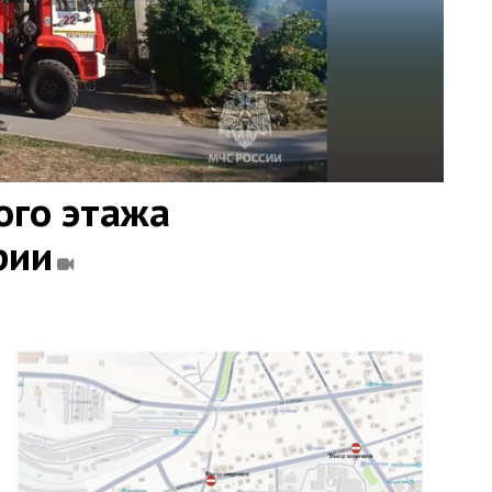
ого этажа
рии