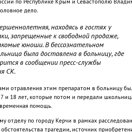
России по Республике Крым и Севастополю Влад
головное дело.
ершеннолетняя, находясь в гостях у
ки, запрещенные к свободной продаже,
акомые юноши. В бессознательном
льница была доставлена в больницу, где
ворится в сообщении пресс-службы
я СК.
аками отравления этим препаратом в больницу б
7 и 18 лет, которые потом и передали школьни
евременная помощь.
му отделу по городу Керчи в рамках расследова
е обстоятельства трагедии, источник приобретен