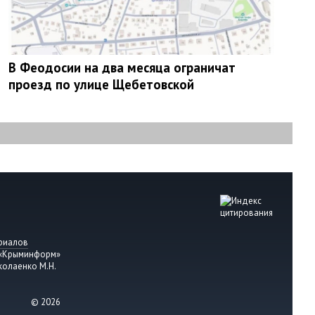
В Феодосии на два месяца ограничат
проезд по улице Щебетовской
риалов
 «Крыминформ»
колаенко М.Н.
© 2026