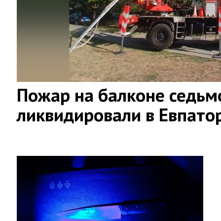
Пожар на балконе седьм
ликвидировали в Евпато