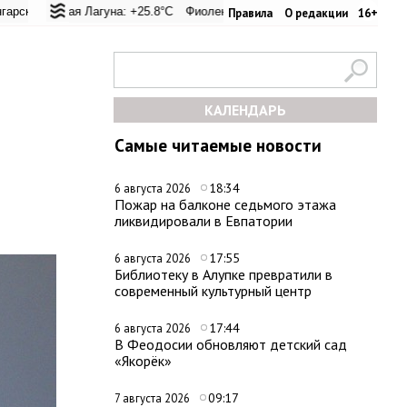
евал: +25°C
ая Лагуна: +25.8°C
Евпатория: +32°C
Фиолент: +26.1°C
Керчь: +33.1°C
Казачья бухта: +26.2°C
Никитский сад: +28.4°
Херсо
Правила
О редакции
16+
КАЛЕНДАРЬ
Самые читаемые новости
18:34
6 августа 2026
Пожар на балконе седьмого этажа
ликвидировали в Евпатории
17:55
6 августа 2026
Библиотеку в Алупке превратили в
современный культурный центр
17:44
6 августа 2026
В Феодосии обновляют детский сад
«Якорёк»
09:17
7 августа 2026