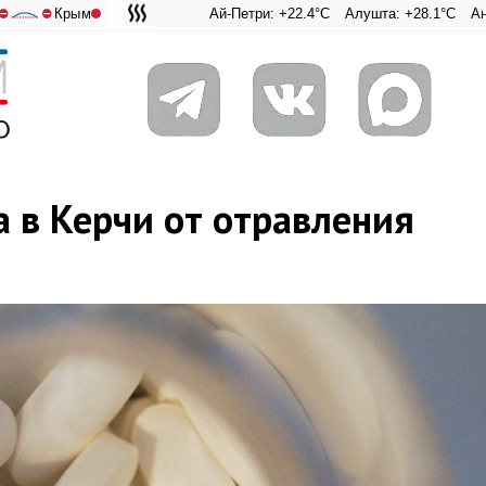
Крым
Ай-Петри: +22.4°C
Алушта: +28.1°C
Ангарский пер
Адмиральск
⛔
⛔
 в Керчи от отравления