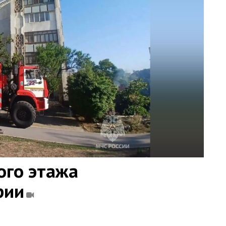
ого этажа
рии