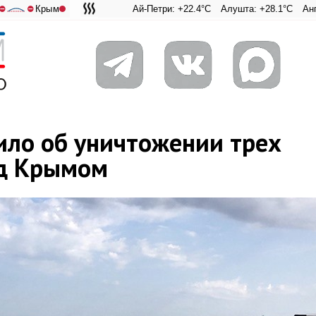
Крым
Ай-Петри: +22.4°C
Алушта: +28.1°C
Ангарский п
Адмирал
⛔
⛔
ло об уничтожении трех
ад Крымом