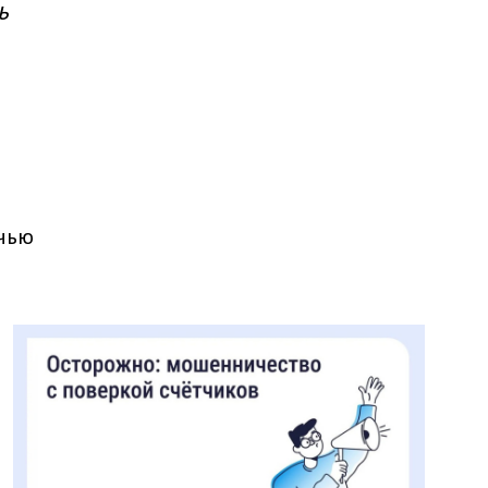
ь
очью