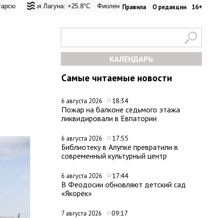
еревал: +25°C
ьская Лагуна: +25.8°C
Евпатория: +32°C
Фиолент: +26.1°C
Керчь: +33.1°C
Казачья бухта: +26.2°C
Никитский сад: +28
Хер
Правила
О редакции
16+
КАЛЕНДАРЬ
Самые читаемые новости
18:34
6 августа 2026
Пожар на балконе седьмого этажа
ликвидировали в Евпатории
17:55
6 августа 2026
Библиотеку в Алупке превратили в
современный культурный центр
17:44
6 августа 2026
В Феодосии обновляют детский сад
«Якорёк»
09:17
7 августа 2026