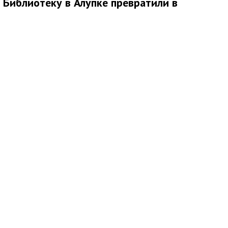
Библиотеку в Алупке превратили в
современный культурный центр
Медиаисточник: Администрация города Ялта Республики Крым
В Алупке подходит к завершению ремонт библиотеки-
филиала № 1. Открытие учреждения планируется в конце
сентября, после чего оно начнет работать в новом статусе
культурно-просветительского центра.