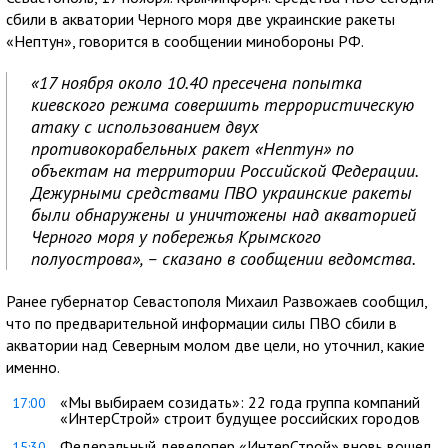
сбили в акватории Черного моря две украинские ракеты
«Нептун», говорится в сообщении минобороны РФ.
«17 ноября около 10.40 пресечена попытка
киевского режима совершить террористическую
атаку с использованием двух
противокорабельных ракет «Нептун» по
объектам на территории Российской Федерации.
Дежурными средствами ПВО украинские ракеты
были обнаружены и уничтожены над акваторией
Черного моря у побережья Крымского
полуострова», – сказано в сообщении ведомства.
Ранее губернатор Севастополя Михаил Развожаев сообщил,
что по предварительной информации силы ПВО сбили в
акватории над Северным молом две цели, но уточнил, какие
именно.
«Мы выбираем созидать»: 22 года группа компаний
17:00
«ИнтерСтрой» строит будущее российских городов
Федеральный девелопер «ИнтерСтрой» вновь вошел
15:30