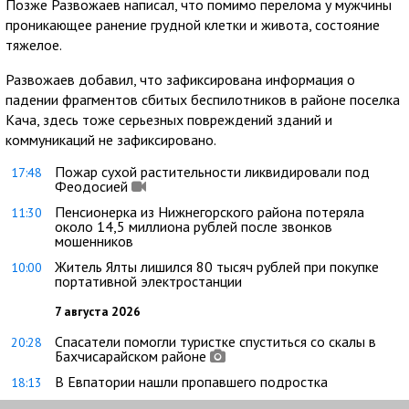
Позже Развожаев написал, что помимо перелома у мужчины
проникающее ранение грудной клетки и живота, состояние
тяжелое.
Развожаев добавил, что зафиксирована информация о
падении фрагментов сбитых беспилотников в районе поселка
Кача, здесь тоже серьезных повреждений зданий и
коммуникаций не зафиксировано.
Пожар сухой растительности ликвидировали под
17:48
Феодосией
Пенсионерка из Нижнегорского района потеряла
11:30
около 14,5 миллиона рублей после звонков
мошенников
Житель Ялты лишился 80 тысяч рублей при покупке
10:00
портативной электростанции
7 августа 2026
Спасатели помогли туристке спуститься со скалы в
20:28
Бахчисарайском районе
В Евпатории нашли пропавшего подростка
18:13