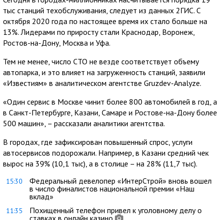
тыс станций техобслуживания, следует из данных 2ГИС. С
октября 2020 года по настоящее время их стало больше на
13%. Лидерами по приросту стали Краснодар, Воронеж,
Ростов-на-Дону, Москва и Уфа.
Тем не менее, число СТО не везде соответствует объему
автопарка, и это влияет на загруженность станций, заявили
«Известиям» в аналитическом агентстве Gruzdev-Analyze.
«Один сервис в Москве чинит более 800 автомобилей в год, а
в Санкт-Петербурге, Казани, Самаре и Ростове-на-Дону более
500 машин», – рассказали аналитики агентства.
В городах, где зафиксирован повышенный спрос, услуги
автосервисов подорожали. Например, в Казани средний чек
вырос на 39% (10,1 тыс), а в столице – на 28% (11,7 тыс).
Федеральный девелопер «ИнтерСтрой» вновь вошел
15:30
в число финалистов национальной премии «Наш
вклад»
Похищенный телефон привел к уголовному делу о
11:35
ставках в онлайн казино