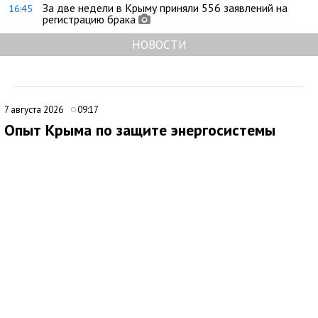
За две недели в Крыму приняли 556 заявлений на
16:45
регистрацию брака
НОВОСТИ
7 августа 2026
09:17
Опыт Крыма по защите энергосистемы
могут использовать на федеральном уровне
Опыт Крыма в вопросах энергетической устойчивости может
лечь в основу новых мер поддержки граждан и бизнеса на
федеральном уровне. Об этом заявил советник главы
республики, политолог Денис Батурин, комментируя ситуацию
с электроснабжением на полуострове.
По его словам, в Севастополе уже действует механизм
компенсации затрат на установку оборудования для
альтернативной энергетики, и такой подход может быть
распространен на другие регионы, включая Крым. Батурин