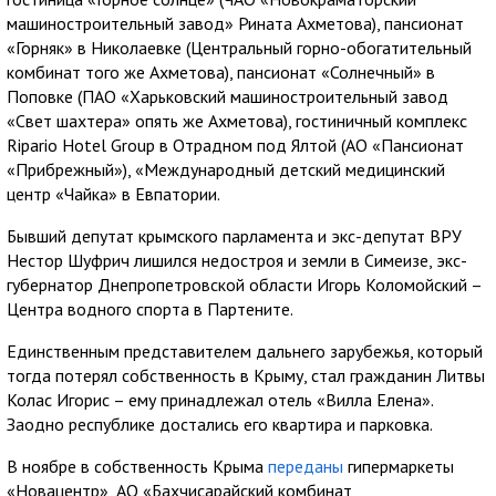
машиностроительный завод» Рината Ахметова), пансионат
«Горняк» в Николаевке (Центральный горно-обогатительный
комбинат того же Ахметова), пансионат «Солнечный» в
Поповке (ПАО «Харьковский машиностроительный завод
«Свет шахтера» опять же Ахметова), гостиничный комплекс
Ripario Hotel Group в Отрадном под Ялтой (АО «Пансионат
«Прибрежный»), «Международный детский медицинский
центр «Чайка» в Евпатории.
Бывший депутат крымского парламента и экс-депутат ВРУ
Нестор Шуфрич лишился недостроя и земли в Симеизе, экс-
губернатор Днепропетровской области Игорь Коломойский –
Центра водного спорта в Партените.
Единственным представителем дальнего зарубежья, который
тогда потерял собственность в Крыму, стал гражданин Литвы
Колас Игорис – ему принадлежал отель «Вилла Елена».
Заодно республике достались его квартира и парковка.
В ноябре в собственность Крыма
переданы
гипермаркеты
«Новацентр», АО «Бахчисарайский комбинат