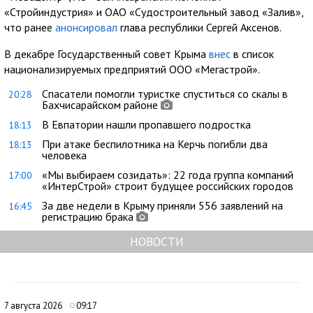
«Стройиндустрия» и ОАО «Судостроительный завод «Залив»,
что ранее
анонсировал
глава республики Сергей Аксенов.
В декабре Государственный совет Крыма
внес
в список
национализируемых предприятий ООО «Мегастрой».
Спасатели помогли туристке спуститься со скалы в
20:28
Бахчисарайском районе
В Евпатории нашли пропавшего подростка
18:13
При атаке беспилотника на Керчь погибли два
18:13
человека
«Мы выбираем созидать»: 22 года группа компаний
17:00
«ИнтерСтрой» строит будущее российских городов
За две недели в Крыму приняли 556 заявлений на
16:45
регистрацию брака
НОВОСТИ
7 августа 2026
09:17