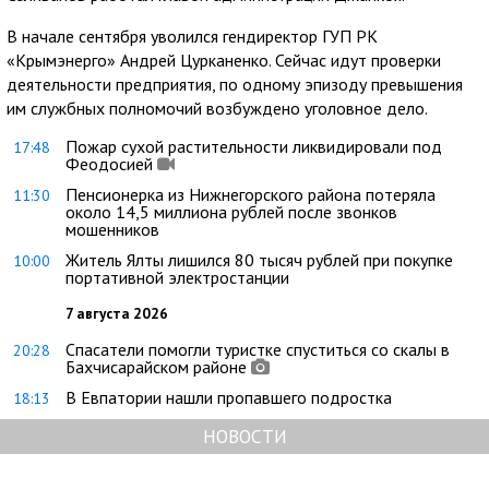
В начале сентября уволился гендиректор ГУП РК
«Крымэнерго» Андрей Цурканенко. Сейчас идут проверки
деятельности предприятия, по одному эпизоду превышения
им службных полномочий возбуждено уголовное дело.
Пожар сухой растительности ликвидировали под
17:48
Феодосией
Пенсионерка из Нижнегорского района потеряла
11:30
около 14,5 миллиона рублей после звонков
мошенников
Житель Ялты лишился 80 тысяч рублей при покупке
10:00
портативной электростанции
7 августа 2026
Спасатели помогли туристке спуститься со скалы в
20:28
Бахчисарайском районе
В Евпатории нашли пропавшего подростка
18:13
НОВОСТИ