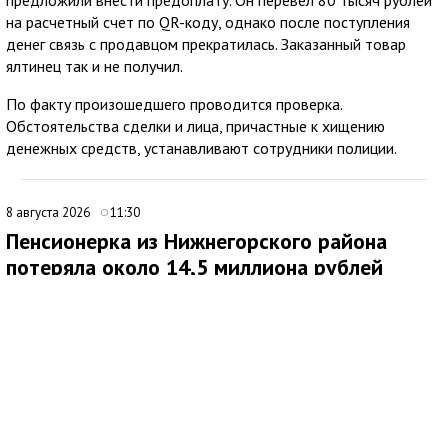
на расчетный счет по QR-коду, однако после поступления
денег связь с продавцом прекратилась. Заказанный товар
ялтинец так и не получил.
По факту произошедшего проводится проверка.
Обстоятельства сделки и лица, причастные к хищению
денежных средств, устанавливают сотрудники полиции.
8 августа 2026
11:30
Пенсионерка из Нижнегорского района
потеряла около 14,5 миллиона рублей
после звонков мошенников
В Нижнегорском районе 62-летняя местная жительница
обратилась в ОМВД России после того, как стала жертвой
дистанционных мошенников. По данным полиции,
злоумышленники похитили у нее около 14,5 миллиона рублей.
По факту хищения денежных средств в особо крупном
размере возбуждено уголовное дело по ч. 4 ст. 159 УК РФ.