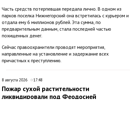
Часть средств потерпевшая передала лично. В одном из
парков поселка Нижнегорский она встретилась с курьером и
отдала ему 6 миллионов рублей. Эта сумма, по
предварительным данным, стала последней частью
похищенных денег.
Сейчас правоохранители проводят мероприятия,
направленные на установление и задержание всех
причастных к преступлению.
8 августа 2026
17:48
Пожар сухой растительности
ликвидировали под Феодосией
В 09:16 поступило сообщение о возгорании сухой
растительности за пределами с. Насыпное, ГО Феодосия.
Незамедлительно к месту происшествия были направлены
подразделения 4 пожарно-спасательного отряда.