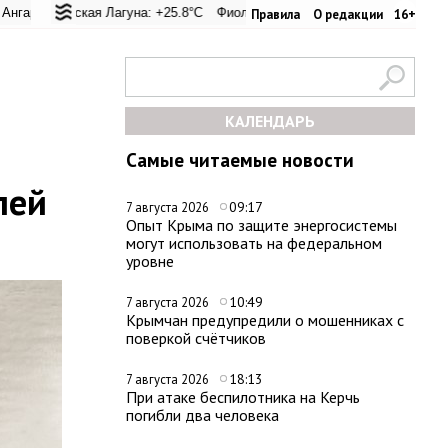
перевал: +20.9°C
ьская Лагуна: +25.8°C
Евпатория: +23.6°C
Фиолент: +26.4°C
Керчь: +33.4°C
Казачья бухта: +26.2°C
Никитский сад:
Хе
Правила
О редакции
16+
КАЛЕНДАРЬ
Самые читаемые новости
лей
09:17
7 августа 2026
Опыт Крыма по защите энергосистемы
могут использовать на федеральном
уровне
10:49
7 августа 2026
Крымчан предупредили о мошенниках с
поверкой счётчиков
18:13
7 августа 2026
При атаке беспилотника на Керчь
погибли два человека