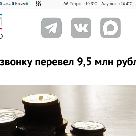
0
0
Крым
Ай-Петри: +19.3°C
Алушта: +24.4°C
Ангарский 
Адмирал
звонку перевел 9,5 млн руб