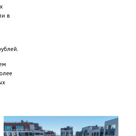
х
ли в
ублей.
ем
олее
ых